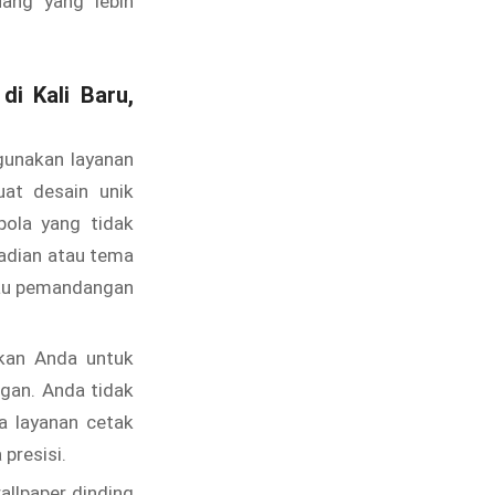
ang yang lebih
i Kali Baru,
unakan layanan
at desain unik
ola yang tidak
adian atau tema
atau pemandangan
kan Anda untuk
gan. Anda tidak
na layanan cetak
presisi.
llpaper dinding