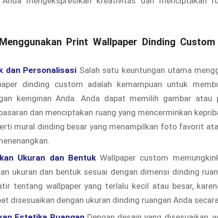
Anda mengekspresikan kreativitas dan menciptakan ru
Menggunakan Print Wallpaper Dinding Custom d
k dan Personalisasi
Salah satu keuntungan utama mengg
lpaper dinding custom adalah kemampuan untuk membu
gan keinginan Anda. Anda dapat memilih gambar atau p
i pasaran dan menciptakan ruang yang mencerminkan keprib
perti mural dinding besar yang menampilkan foto favorit 
menenangkan.
kan Ukuran dan Bentuk
Wallpaper custom memungkin
an ukuran dan bentuk sesuai dengan dimensi dinding ruan
tir tentang wallpaper yang terlalu kecil atau besar, kare
t disesuaikan dengan ukuran dinding ruangan Anda secara 
kan Estetika Ruangan
Dengan desain yang disesuaikan, wa