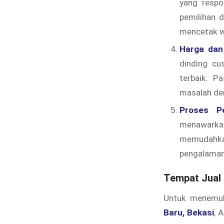
yang respo
pemilihan 
mencetak w
Harga dan
dinding cu
terbaik. P
masalah den
Proses P
menawarkan
memudahka
pengalaman
Tempat Jual 
Untuk menem
Baru, Bekasi
, 