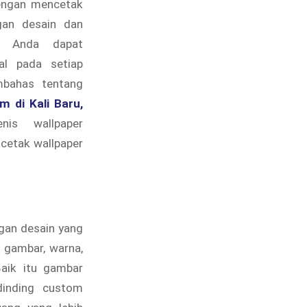
engan mencetak
gan desain dan
, Anda dapat
al pada setiap
mbahas tentang
m di Kali Baru,
enis wallpaper
 cetak wallpaper
gan desain yang
 gambar, warna,
Baik itu gambar
dinding custom