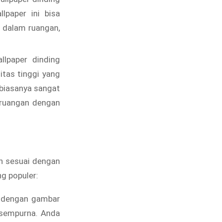
lpaper ini bisa
i dalam ruangan,
lpaper dinding
tas tinggi yang
biasanya sangat
 ruangan dengan
ih sesuai dengan
ng populer:
g dengan gambar
g sempurna. Anda