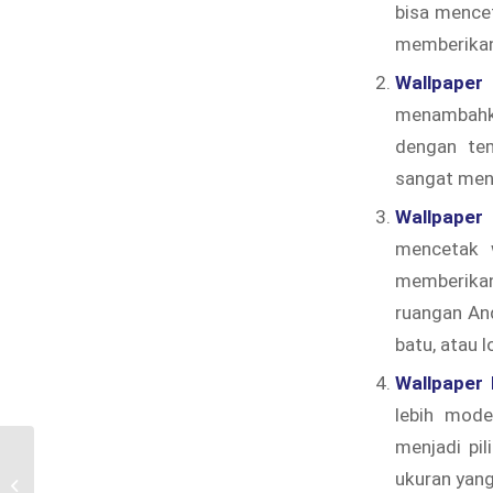
bisa mencet
memberikan
Wallpaper
menambahka
dengan tem
sangat mena
Wallpaper
mencetak w
memberika
ruangan And
batu, atau 
Wallpaper 
lebih mode
menjadi pi
Jual Wallpaper Dinding di Marga
ukuran yang