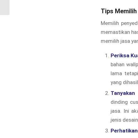
Jaya, Bekasi
Tips Memilih
Memilih penyed
memastikan has
memilih jasa yan
Periksa Ku
bahan wallp
lama tetap
yang dihasi
Tanyakan 
dinding cus
jasa. Ini 
jenis desai
Perhatika