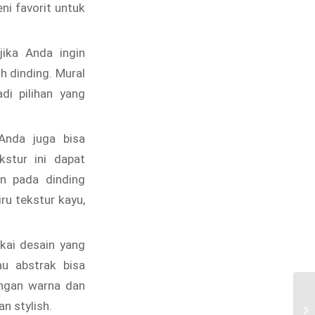
ni favorit untuk
jika Anda ingin
 dinding. Mural
i pilihan yang
Anda juga bisa
stur ini dapat
n pada dinding
ru tekstur kayu,
ai desain yang
au abstrak bisa
engan warna dan
Di
n stylish.