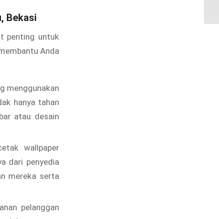
Ja
u, Bekasi
t penting untuk
a membantu Anda
ang menggunakan
idak hanya tahan
bar atau desain
tak wallpaper
ya dari penyedia
an mereka serta
yanan pelanggan