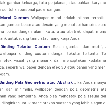
ak gambar keluarga, foto perjalanan, atau bahkan karya se
 sentuhan personal pada ruangan.
 Mural Custom
Wallpaper mural adalah pilihan terbaik 
n gambar besar atau desain yang menutupi hampir seluruh
a pemandangan alam, kota, atau abstrak dapat menjad
rik untuk ruang tamu atau ruang kerja Anda.
 Dinding Tekstur Custom
Selain gambar dan motif, 
allpaper dinding custom dengan tekstur tertentu. Tek
n efek visual yang menarik dan menciptakan kedalama
a, seperti wallpaper dengan efek 3D atau bahan yang meni
logam.
Dinding Pola Geometris atau Abstrak
Jika Anda menyuk
rn dan minimalis, wallpaper dengan pola geometris at
lihan yang sempurna. Anda bisa mencetak pola sesuai d
 diinginkan untuk menciptakan suasana yang lebih elegan da