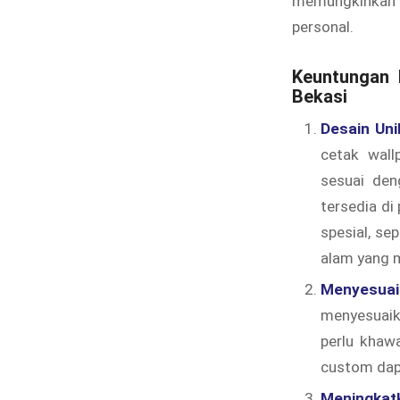
memungkinkan 
personal.
Keuntungan 
Bekasi
Desain Uni
cetak wal
sesuai den
tersedia d
spesial, se
alam yang 
Menyesuai
menyesuaik
perlu khawa
custom dapa
Meningkat