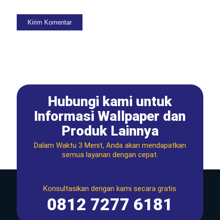
Hubungi kami untuk
Informasi Wallpaper dan
Produk Lainnya
Dalam Waktu 3 Menit, Anda akan mendapatkan
semua layanan dengan cepat.
Konsultasikan dengan kami secara gratis
0812 7277 6181