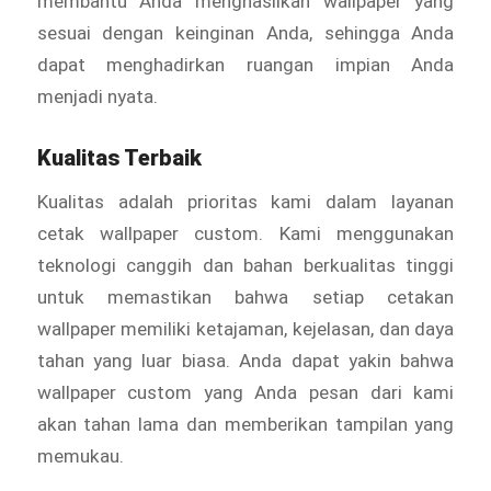
membantu Anda menghasilkan wallpaper yang
sesuai dengan keinginan Anda, sehingga Anda
dapat menghadirkan ruangan impian Anda
menjadi nyata.
Kualitas Terbaik
Kualitas adalah prioritas kami dalam layanan
cetak wallpaper custom. Kami menggunakan
teknologi canggih dan bahan berkualitas tinggi
untuk memastikan bahwa setiap cetakan
wallpaper memiliki ketajaman, kejelasan, dan daya
tahan yang luar biasa. Anda dapat yakin bahwa
wallpaper custom yang Anda pesan dari kami
akan tahan lama dan memberikan tampilan yang
memukau.