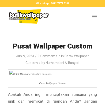
WhatsApp : 0812 7277 6181
Pusat Wallpaper Custom
/
/
Juni 9, 2023
0 Comments
in
Cetak Wallpaper
/
Custom
by
Nurhamdani Al Basyari
Pusat Wallpaper Custom
Apakah Anda ingin menciptakan suasana yang
unik dan memikat di ruangan Anda? Jangan