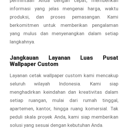
permintaan Anda dengan cepat, memberikan
informasi yang jelas mengenai harga, waktu
produksi, dan proses pemasangan. Kami
berkomitmen untuk memberikan pengalaman
yang mulus dan menyenangkan dalam setiap
langkahnya.
Jangkauan Layanan Luas Pusat
Wallpaper Custom
Layanan cetak wallpaper custom kami mencakup
seluruh wilayah Indonesia. Kami siap
menghadirkan keindahan dan kreativitas dalam
setiap ruangan, mulai dari rumah tinggal,
apartemen, kantor, hingga ruang komersial. Tak
peduli skala proyek Anda, kami siap memberikan
solusi yang sesuai dengan kebutuhan Anda.