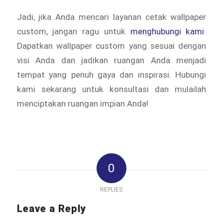
Jadi, jika Anda mencari layanan cetak wallpaper
custom, jangan ragu untuk
menghubungi kami
.
Dapatkan wallpaper custom yang sesuai dengan
visi Anda dan jadikan ruangan Anda menjadi
tempat yang penuh gaya dan inspirasi. Hubungi
kami sekarang untuk konsultasi dan mulailah
menciptakan ruangan impian Anda!
0
REPLIES
Leave a Reply