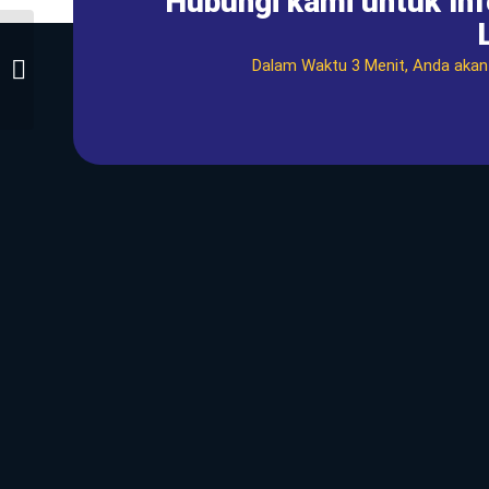
Hubungi kami untuk In
Wallpaper Flowers
Dalam Waktu 3 Menit, Anda aka
Story