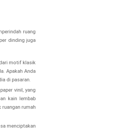
emperindah ruang
per dinding juga
ari motif klasik
da. Apakah Anda
ia di pasaran.
paper vinil, yang
an kain lembab
uk ruangan rumah
isa menciptakan