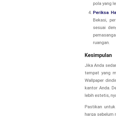
pola yang l
Periksa H
Bekasi, pe
sesuai den
pemasangan
ruangan.
Kesimpulan
Jika Anda seda
tempat yang me
Wallpaper dind
kantor Anda. D
lebih estetis, 
Pastikan untuk
harga sebelum m