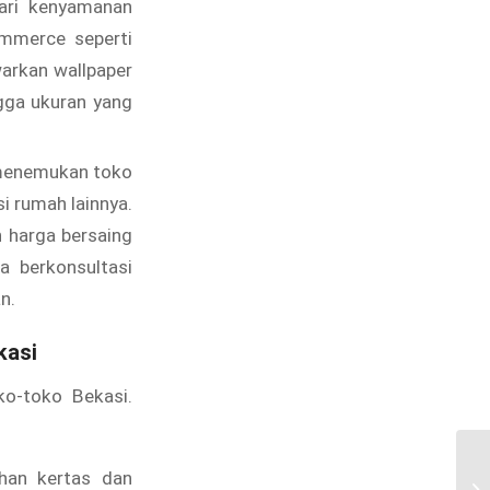
dari kenyamanan
ommerce seperti
warkan wallpaper
ngga ukuran yang
 menemukan toko
i rumah lainnya.
n harga bersaing
a berkonsultasi
n.
kasi
ko-toko Bekasi.
ahan kertas dan
Ce