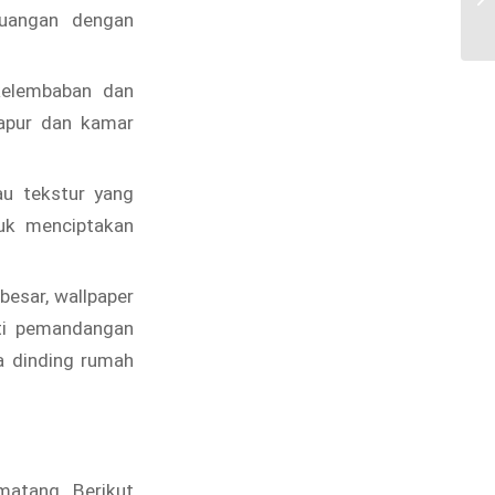
Ja
ruangan dengan
kelembaban dan
dapur dan kamar
au tekstur yang
uk menciptakan
esar, wallpaper
rti pemandangan
a dinding rumah
matang. Berikut