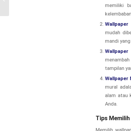
Duren Jaya, Bekasi
memiliki b
kelembaban 
Wallpaper 
mudah dibe
mandi yang l
Wallpaper 
menambah d
tampilan ya
Wallpaper 
mural adal
alam atau 
Anda.
Tips Memili
Memilih wallpa