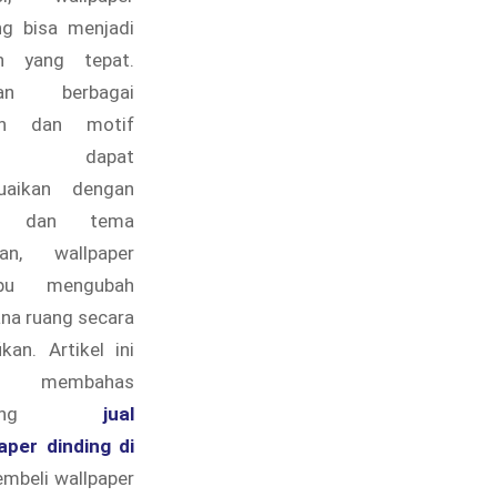
ng bisa menjadi
an yang tepat.
an berbagai
in dan motif
ng dapat
suaikan dengan
a dan tema
gan, wallpaper
pu mengubah
na ruang secara
ikan. Artikel ini
n membahas
ntang
jual
aper dinding di
membeli wallpaper