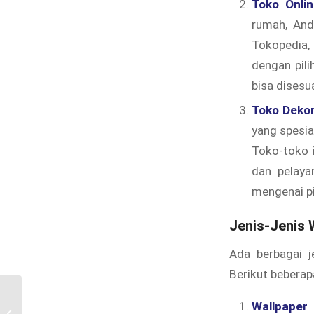
Toko Onlin
rumah, And
Tokopedia, 
dengan pili
bisa dises
Toko Dekor
yang spesia
Toko-toko i
dan pelaya
mengenai pi
Jenis-Jenis 
Ada berbagai j
Berikut beberapa
Wallpaper
Cetak Wallpaper Dinding Custom di