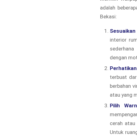
adalah beberap
Bekasi:
Sesuaikan 
interior ru
sederhana 
dengan moti
Perhatika
terbuat dar
berbahan v
atau yang 
Pilih Wa
mempengaruh
cerah atau 
Untuk ruang