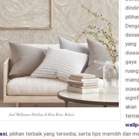
dindi
pilih
Deng
desa
ya
dise
gay
ruan
mam
suasa
signif
aka
Jual Wallpaper Dinding di Kota Baru, Bekasi
te
wallp
asi
, pilihan terbaik yang tersedia, serta tips memilih dan 