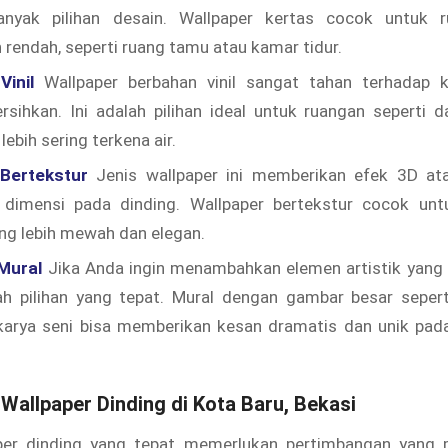
anyak pilihan desain. Wallpaper kertas cocok untuk 
rendah, seperti ruang tamu atau kamar tidur.
Vinil
Wallpaper berbahan vinil sangat tahan terhadap 
rsihkan. Ini adalah pilihan ideal untuk ruangan seperti 
ebih sering terkena air.
Bertekstur
Jenis wallpaper ini memberikan efek 3D at
imensi pada dinding. Wallpaper bertekstur cocok unt
ng lebih mewah dan elegan.
Mural
Jika Anda ingin menambahkan elemen artistik yang b
ah pilihan yang tepat. Mural dengan gambar besar sepe
karya seni bisa memberikan kesan dramatis dan unik pad
h
Wallpaper Dinding
di Kota Baru, Bekasi
per dinding yang tepat memerlukan pertimbangan yang 