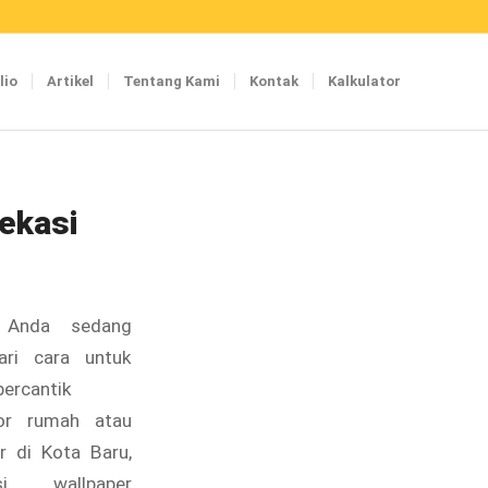
lio
Artikel
Tentang Kami
Kontak
Kalkulator
Bekasi
 Anda sedang
ari cara untuk
ercantik
ior rumah atau
r di Kota Baru,
si, wallpaper