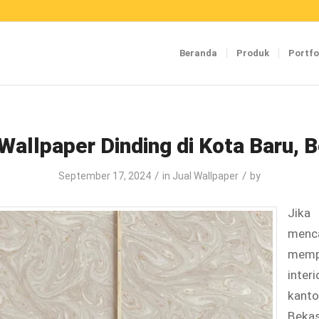
Beranda
Produk
Portfo
Wallpaper Dinding di Kota Baru, 
/
/
September 17, 2024
in
Jual Wallpaper
by
Jika
menc
memp
inter
kanto
Beka