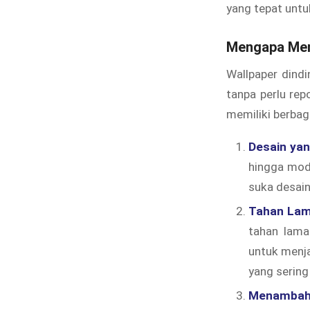
yang tepat untu
Mengapa Memi
Wallpaper dindi
tanpa perlu rep
memiliki berbaga
Desain ya
hingga mod
suka desain
Tahan Lam
tahan lama
untuk menja
yang sering
Menambah 