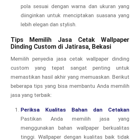
pola sesuai dengan warna dan ukuran yang
diinginkan untuk menciptakan suasana yang
lebih elegan dan stylish.
Tips Memilih Jasa Cetak Wallpaper
Dinding Custom di Jatirasa, Bekasi
Memilih penyedia jasa cetak wallpaper dinding
custom yang tepat sangat penting untuk
memastikan hasil akhir yang memuaskan. Berikut
beberapa tips yang bisa membantu Anda memilih
jasa yang terbaik:
Periksa Kualitas Bahan dan Cetakan
Pastikan Anda memilih jasa yang
menggunakan bahan wallpaper berkualitas
tinggi. Wallpaper dengan kualitas baik tidak