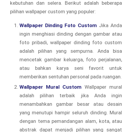
kebutuhan dan selera. Berikut adalah beberapa
pilihan wallpaper custom yang populer:
Wallpaper Dinding Foto Custom
Jika Anda
ingin menghiasi dinding dengan gambar atau
foto pribadi, wallpaper dinding foto custom
adalah pilihan yang sempurna. Anda bisa
mencetak gambar keluarga, foto perjalanan,
atau bahkan karya seni favorit untuk
memberikan sentuhan personal pada ruangan.
Wallpaper Mural Custom
Wallpaper mural
adalah pilihan terbaik jika Anda ingin
menambahkan gambar besar atau desain
yang menutupi hampir seluruh dinding. Mural
dengan tema pemandangan alam, kota, atau
abstrak dapat menjadi pilihan yang sangat