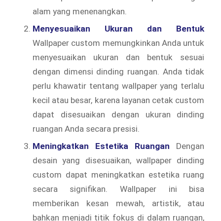
alam yang menenangkan.
Menyesuaikan Ukuran dan Bentuk
Wallpaper custom memungkinkan Anda untuk
menyesuaikan ukuran dan bentuk sesuai
dengan dimensi dinding ruangan. Anda tidak
perlu khawatir tentang wallpaper yang terlalu
kecil atau besar, karena layanan cetak custom
dapat disesuaikan dengan ukuran dinding
ruangan Anda secara presisi.
Meningkatkan Estetika Ruangan
Dengan
desain yang disesuaikan, wallpaper dinding
custom dapat meningkatkan estetika ruang
secara signifikan. Wallpaper ini bisa
memberikan kesan mewah, artistik, atau
bahkan menjadi titik fokus di dalam ruangan,