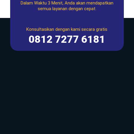
Dalam Waktu 3 Menit, Anda akan mendapatkan
semua layanan dengan cepat.
Konsultasikan dengan kami secara gratis
0812 7277 6181