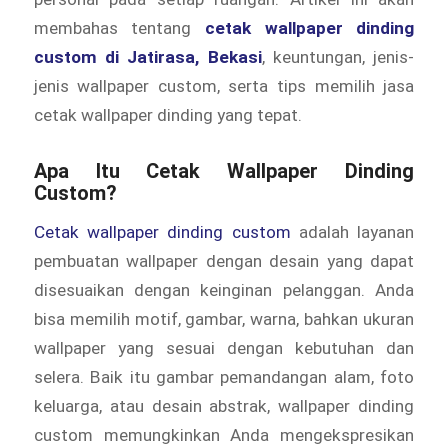
membahas tentang
cetak wallpaper dinding
custom di Jatirasa, Bekasi
, keuntungan, jenis-
jenis wallpaper custom, serta tips memilih jasa
cetak wallpaper dinding yang tepat.
Apa Itu Cetak Wallpaper Dinding
Custom?
Cetak wallpaper dinding custom
adalah layanan
pembuatan wallpaper dengan desain yang dapat
disesuaikan dengan keinginan pelanggan. Anda
bisa memilih motif, gambar, warna, bahkan ukuran
wallpaper yang sesuai dengan kebutuhan dan
selera. Baik itu gambar pemandangan alam, foto
keluarga, atau desain abstrak, wallpaper dinding
custom memungkinkan Anda mengekspresikan