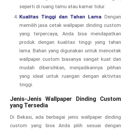
seperti di ruang tamu atau kamar tidur.
Kualitas Tinggi dan Tahan Lama
Dengan
memilih jasa cetak wallpaper dinding custom
yang terpercaya, Anda bisa mendapatkan
produk dengan kualitas tinggi yang tahan
lama. Bahan yang digunakan untuk mencetak
wallpaper custom biasanya sangat kuat dan
mudah dibersihkan, menjadikannya pilihan
yang ideal untuk ruangan dengan aktivitas
tinggi.
Jenis-Jenis Wallpaper Dinding Custom
yang Tersedia
Di Bekasi, ada berbagai jenis wallpaper dinding
custom yang bisa Anda pilih sesuai dengan