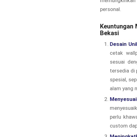
memungkinkan 
personal.
Keuntungan M
Bekasi
Desain Uni
cetak wal
sesuai den
tersedia d
spesial, se
alam yang 
Menyesuai
menyesuaik
perlu khawa
custom dapa
Meningkat