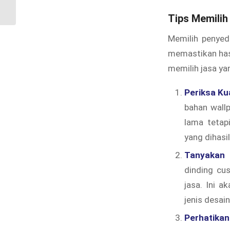
Bintara Jaya, Bekasi
Tips Memilih
Memilih penyed
memastikan has
memilih jasa yan
Periksa Ku
bahan wallp
lama tetap
yang dihasi
Tanyakan 
dinding cus
jasa. Ini 
jenis desai
Perhatika