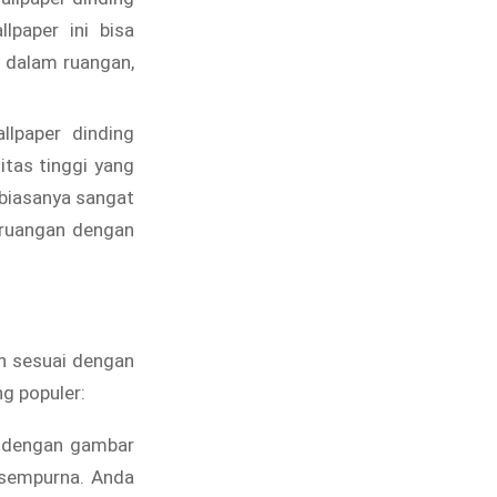
lpaper ini bisa
i dalam ruangan,
lpaper dinding
tas tinggi yang
biasanya sangat
 ruangan dengan
ih sesuai dengan
ng populer:
g dengan gambar
g sempurna. Anda