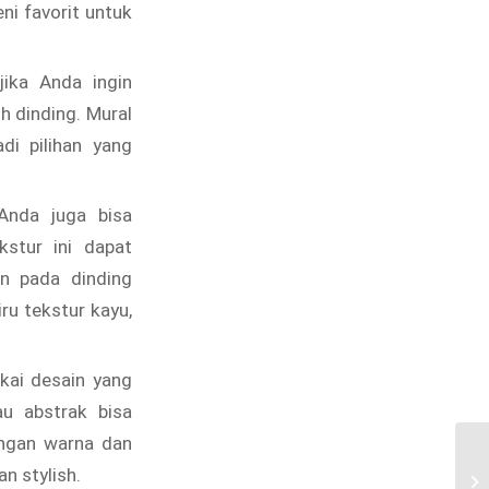
ni favorit untuk
jika Anda ingin
 dinding. Mural
i pilihan yang
Anda juga bisa
stur ini dapat
n pada dinding
ru tekstur kayu,
ai desain yang
au abstrak bisa
engan warna dan
Ju
n stylish.