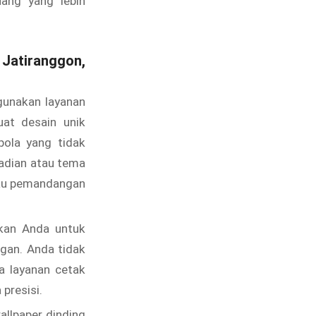
ang yang lebih
 Jatiranggon,
unakan layanan
at desain unik
ola yang tidak
adian atau tema
atau pemandangan
kan Anda untuk
gan. Anda tidak
na layanan cetak
presisi.
llpaper dinding