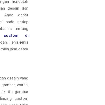
engan mencetak
gan desain dan
, Anda dapat
al pada setiap
mbahas tentang
g custom di
gan, jenis-jenis
milih jasa cetak
gan desain yang
 gambar, warna,
Baik itu gambar
dinding custom