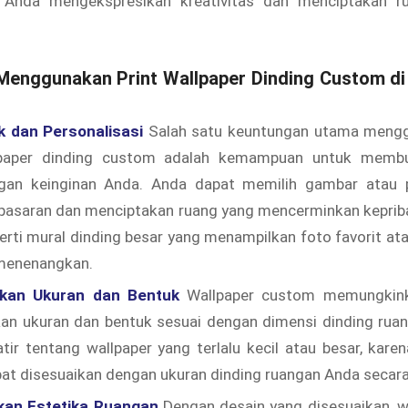
Anda mengekspresikan kreativitas dan menciptakan ru
enggunakan Print Wallpaper Dinding Custom di
k dan Personalisasi
Salah satu keuntungan utama mengg
lpaper dinding custom adalah kemampuan untuk membu
gan keinginan Anda. Anda dapat memilih gambar atau p
i pasaran dan menciptakan ruang yang mencerminkan keprib
perti mural dinding besar yang menampilkan foto favorit 
menenangkan.
kan Ukuran dan Bentuk
Wallpaper custom memungkin
an ukuran dan bentuk sesuai dengan dimensi dinding ruan
tir tentang wallpaper yang terlalu kecil atau besar, kare
t disesuaikan dengan ukuran dinding ruangan Anda secara 
kan Estetika Ruangan
Dengan desain yang disesuaikan, wa