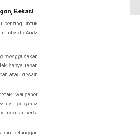
Be
ggon, Bekasi
t penting untuk
a membantu Anda
ang menggunakan
idak hanya tahan
bar atau desain
tak wallpaper
ya dari penyedia
an mereka serta
yanan pelanggan