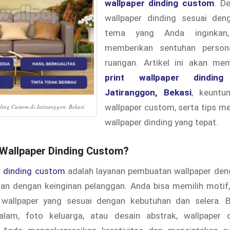
wallpaper dinding custom
. D
wallpaper dinding sesuai den
tema yang Anda inginkan
memberikan sentuhan person
ruangan. Artikel ini akan me
print wallpaper dindin
Jatiranggon, Bekasi
, keuntun
wallpaper custom, serta tips me
ding Custom di Jatiranggon, Bekasi
wallpaper dinding yang tepat.
t Wallpaper Dinding Custom?
r dinding custom
adalah layanan pembuatan wallpaper den
kan dengan keinginan pelanggan. Anda bisa memilih motif,
wallpaper yang sesuai dengan kebutuhan dan selera. 
lam, foto keluarga, atau desain abstrak, wallpaper 