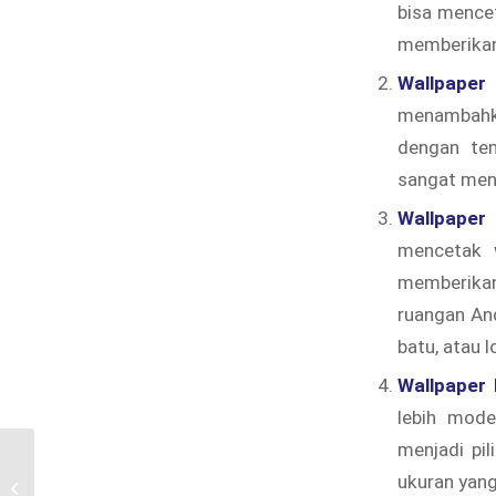
bisa mencet
memberikan
Wallpaper
menambahka
dengan tem
sangat mena
Wallpaper
mencetak w
memberika
ruangan And
batu, atau 
Wallpaper 
lebih mode
menjadi pi
Distributor Wallpaper Dinding di
ukuran yang