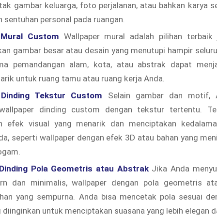
ak gambar keluarga, foto perjalanan, atau bahkan karya se
 sentuhan personal pada ruangan.
 Mural Custom
Wallpaper mural adalah pilihan terbaik 
n gambar besar atau desain yang menutupi hampir seluruh
a pemandangan alam, kota, atau abstrak dapat menjad
rik untuk ruang tamu atau ruang kerja Anda.
 Dinding Tekstur Custom
Selain gambar dan motif, 
allpaper dinding custom dengan tekstur tertentu. Tek
n efek visual yang menarik dan menciptakan kedalama
a, seperti wallpaper dengan efek 3D atau bahan yang meni
logam.
Dinding Pola Geometris atau Abstrak
Jika Anda menyuk
rn dan minimalis, wallpaper dengan pola geometris at
lihan yang sempurna. Anda bisa mencetak pola sesuai d
 diinginkan untuk menciptakan suasana yang lebih elegan da