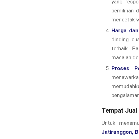
yang respo
pemilihan 
mencetak w
Harga dan
dinding cu
terbaik. P
masalah den
Proses P
menawarkan
memudahka
pengalaman
Tempat Jual 
Untuk menem
Jatiranggon, B