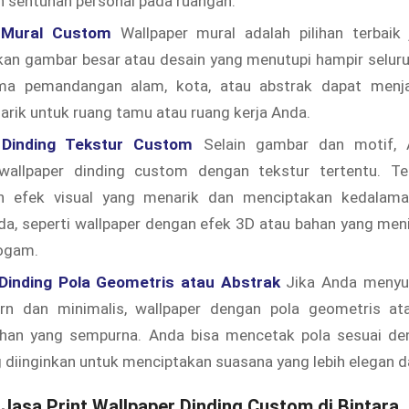
 sentuhan personal pada ruangan.
 Mural Custom
Wallpaper mural adalah pilihan terbaik 
n gambar besar atau desain yang menutupi hampir seluruh
a pemandangan alam, kota, atau abstrak dapat menjad
rik untuk ruang tamu atau ruang kerja Anda.
 Dinding Tekstur Custom
Selain gambar dan motif, 
allpaper dinding custom dengan tekstur tertentu. Tek
n efek visual yang menarik dan menciptakan kedalama
a, seperti wallpaper dengan efek 3D atau bahan yang meni
logam.
Dinding Pola Geometris atau Abstrak
Jika Anda menyuk
rn dan minimalis, wallpaper dengan pola geometris at
lihan yang sempurna. Anda bisa mencetak pola sesuai d
 diinginkan untuk menciptakan suasana yang lebih elegan da
 Jasa Print Wallpaper Dinding Custom di Bintara,