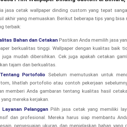
ia jasa cetak wallpaper dinding custom yang tepat sanga
il akhir yang memuaskan. Berikut beberapa tips yang bis
g terbaik:
alitas Bahan dan Cetakan
Pastikan Anda memilih jasa y
aper berkualitas tinggi. Wallpaper dengan kualitas baik t
i juga mudah dibersihkan. Cek juga apakah cetakan gam
lkan tajam dan berkualitas.
Tentang Portofolio
Sebelum memutuskan untuk mence
tom, lihatlah portofolio atau contoh pekerjaan sebelumn
akan memberi Anda gambaran tentang kualitas hasil cetak
n yang mereka kerjakan.
n Layanan Pelanggan
Pilih jasa cetak yang memiliki la
nsif dan profesional. Mereka harus siap membantu And
desain, penyesuaian ukuran, dan menjelaskan bahan yang 