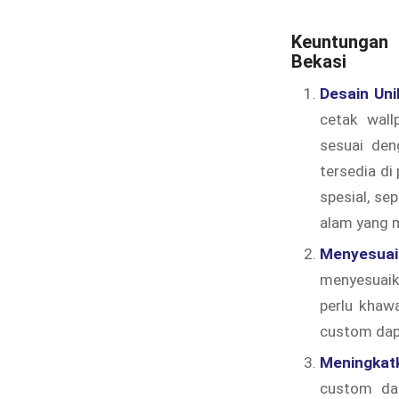
Keuntungan 
Bekasi
Desain Uni
cetak wal
sesuai den
tersedia d
spesial, se
alam yang 
Menyesuai
menyesuaik
perlu khawa
custom dapa
Meningkat
custom dap