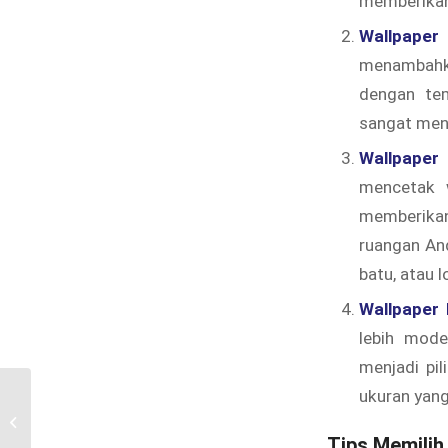
memberikan
Wallpaper
menambahka
dengan tem
sangat mena
Wallpaper
mencetak w
memberika
ruangan And
batu, atau 
Wallpaper 
lebih mode
menjadi pi
ukuran yang
Distributor Wallpaper Dinding di
Jatirangga, Bekasi
Tips Memilih