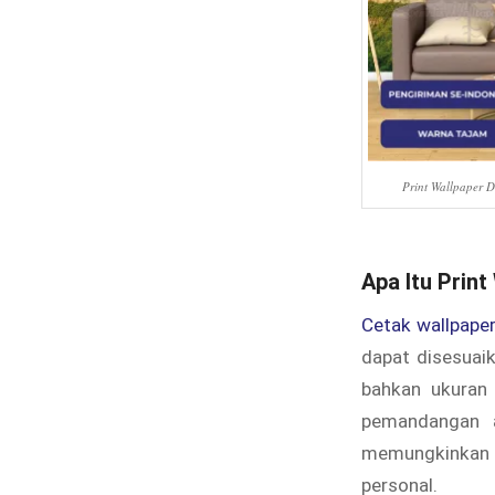
Print Wallpaper D
Apa Itu Prin
Cetak wallpape
dapat disesuai
bahkan ukuran 
pemandangan a
memungkinkan 
personal.