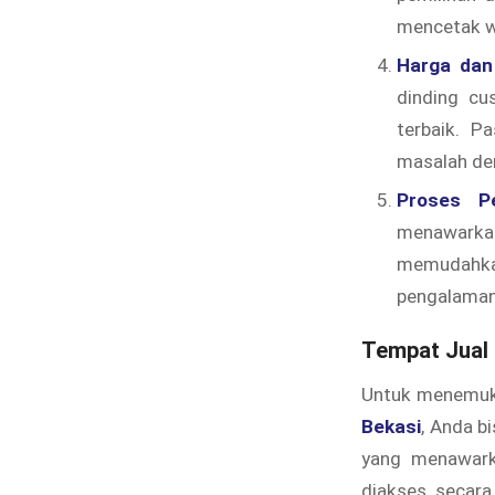
mencetak w
Harga dan
dinding cu
terbaik. P
masalah den
Proses P
menawarkan
memudahka
pengalaman
Tempat Jual 
Untuk menemu
Bekasi
, Anda b
yang menawarka
diakses secara