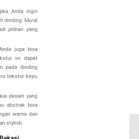
jika Anda ingin
 dinding. Mural
i pilihan yang
Anda juga bisa
stur ini dapat
n pada dinding
ru tekstur kayu,
ai desain yang
au abstrak bisa
engan warna dan
n stylish.
Di
Ci
 Bekasi