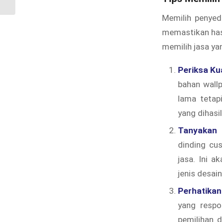
Memilih penyed
memastikan has
memilih jasa yan
Periksa Ku
bahan wallp
lama tetap
yang dihasi
Tanyakan 
dinding cus
jasa. Ini 
jenis desai
Perhatika
yang respo
pemilihan 