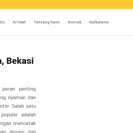
lio
Artikel
Tentang Kami
Kontak
Kalkulator
a, Bekasi
 peran penting
ang nyaman dan
ntor. Salah satu
 populer adalah
engan mencetak
gan desain dan