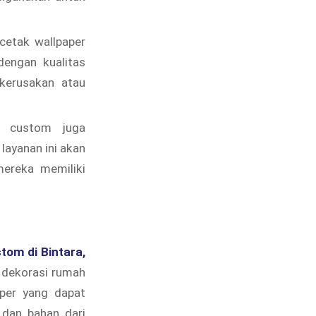
cetak wallpaper
dengan kualitas
 kerusakan atau
g custom juga
ayanan ini akan
ereka memiliki
stom di Bintara,
o dekorasi rumah
aper yang dapat
 dan bahan dari