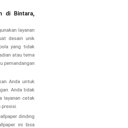
 di Bintara,
unakan layanan
at desain unik
ola yang tidak
adian atau tema
atau pemandangan
kan Anda untuk
gan. Anda tidak
na layanan cetak
presisi.
llpaper dinding
lpaper ini bisa