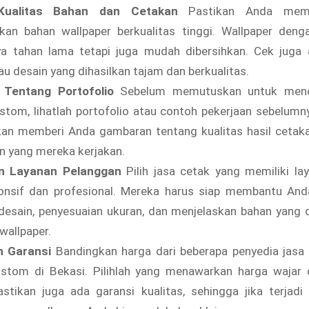
Kualitas Bahan dan Cetakan
Pastikan Anda memi
an bahan wallpaper berkualitas tinggi. Wallpaper denga
ya tahan lama tetapi juga mudah dibersihkan. Cek juga
u desain yang dihasilkan tajam dan berkualitas.
 Tentang Portofolio
Sebelum memutuskan untuk mence
stom, lihatlah portofolio atau contoh pekerjaan sebelumn
 akan memberi Anda gambaran tentang kualitas hasil cetak
in yang mereka kerjakan.
an Layanan Pelanggan
Pilih jasa cetak yang memiliki la
onsif dan profesional. Mereka harus siap membantu An
 desain, penyesuaian ukuran, dan menjelaskan bahan yang 
wallpaper.
n Garansi
Bandingkan harga dari beberapa penyedia jasa 
ustom di Bekasi. Pilihlah yang menawarkan harga wajar 
astikan juga ada garansi kualitas, sehingga jika terjad