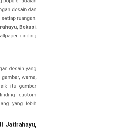
g populer adalah
engan desain dan
setiap ruangan.
irahayu, Bekasi
,
allpaper dinding
gan desain yang
 gambar, warna,
Baik itu gambar
dinding custom
ang yang lebih
 Jatirahayu,