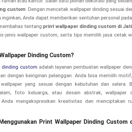
m rumah atau kantor. Salah satu pilihan dekorasi yang sedan
ding custom
. Dengan mencetak wallpaper dinding sesuai d
 inginkan, Anda dapat memberikan sentuhan personal pada 
an membahas tentang
print wallpaper dinding custom di Jat
is-jenis wallpaper custom, serta tips memilih jasa cetak w
t Wallpaper Dinding Custom?
r dinding custom
adalah layanan pembuatan wallpaper den
kan dengan keinginan pelanggan. Anda bisa memilih motif,
wallpaper yang sesuai dengan kebutuhan dan selera. 
lam, foto keluarga, atau desain abstrak, wallpaper 
Anda mengekspresikan kreativitas dan menciptakan ru
Menggunakan Print Wallpaper Dinding Custom di