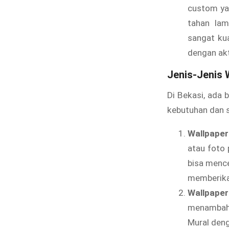
custom ya
tahan lam
sangat kua
dengan akt
Jenis-Jenis 
Di Bekasi, ada 
kebutuhan dan s
Wallpaper
atau foto 
bisa mence
memberika
Wallpape
menambahk
Mural deng