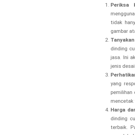
Periksa 
menggunak
tidak han
gambar ata
Tanyakan
dinding cu
jasa. Ini
jenis desa
Perhatik
yang resp
pemilihan
mencetak 
Harga da
dinding c
terbaik. P