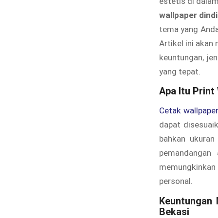
estetis di dala
wallpaper din
tema yang Anda
Artikel ini ak
keuntungan, jen
yang tepat.
Apa Itu Prin
Cetak wallpape
dapat disesuai
bahkan ukuran 
pemandangan a
memungkinkan 
personal.
Keuntungan 
Bekasi