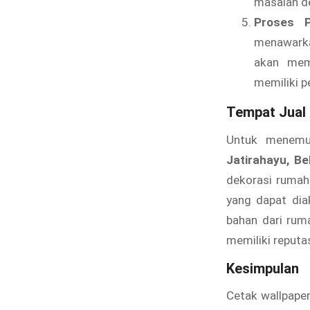
masalah de
Proses 
menawarka
akan mem
memiliki p
Tempat Jual 
Untuk menem
Jatirahayu, Be
dekorasi rumah
yang dapat dia
bahan dari rum
memiliki reputas
Kesimpulan
Cetak wallpaper