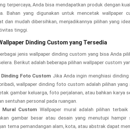
ng terpercaya, Anda bisa mendapatkan produk dengan kuali
a. Bahan yang digunakan untuk mencetak wallpaper c
t dan mudah dibersihkan, menjadikannya pilihan yang ide
ivitas tinggi.
Wallpaper Dinding Custom yang Tersedia
berbagai jenis wallpaper dinding custom yang bisa Anda pil
elera. Berikut adalah beberapa pilihan wallpaper custom ya
 Dinding Foto Custom
Jika Anda ingin menghiasi dindin
pribadi, wallpaper dinding foto custom adalah pilihan yan
tak gambar keluarga, foto perjalanan, atau bahkan karya se
n sentuhan personal pada ruangan.
r Mural Custom
Wallpaper mural adalah pilihan terbaik 
an gambar besar atau desain yang menutupi hampir se
an tema pemandangan alam, kota, atau abstrak dapat menj