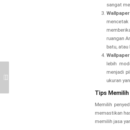
sangat men
Wallpape
mencetak 
memberika
ruangan An
batu, atau
Wallpaper
lebih mod
menjadi p
Distributor Wallpaper Dinding di
Jual Wallpaper Dinding di Jatirasa,
ukuran yan
Jatiwarna, Bekasi
Bekasi
Tips Memilih
Memilih penyed
memastikan has
memilih jasa yan