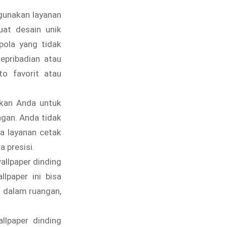
unakan layanan
at desain unik
pola yang tidak
epribadian atau
to favorit atau
kan Anda untuk
gan. Anda tidak
na layanan cetak
 presisi.
allpaper dinding
lpaper ini bisa
i dalam ruangan,
lpaper dinding