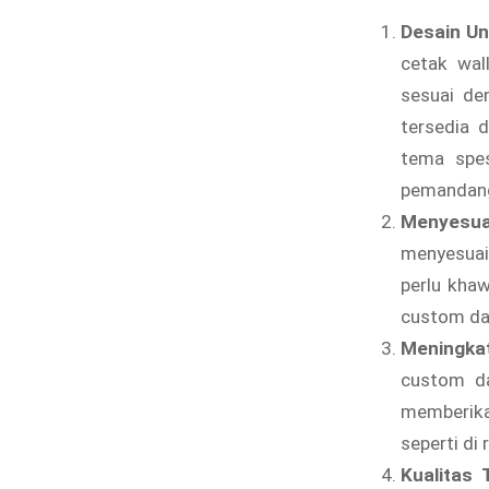
Desain Un
cetak wal
sesuai de
tersedia 
tema spes
pemandang
Menyesua
menyesuai
perlu khaw
custom dap
Meningkat
custom da
memberikan
seperti di
Kualitas