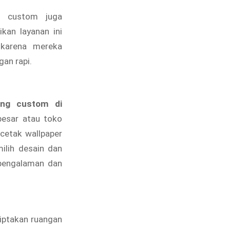
g custom juga
an layanan ini
karena mereka
an rapi.
ding custom di
besar atau toko
cetak wallpaper
ilih desain dan
rpengalaman dan
ciptakan ruangan