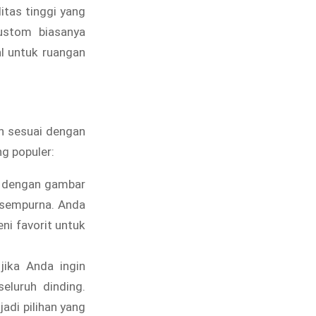
tas tinggi yang
ustom biasanya
al untuk ruangan
ih sesuai dengan
ng populer:
g dengan gambar
g sempurna. Anda
ni favorit untuk
jika Anda ingin
luruh dinding.
adi pilihan yang